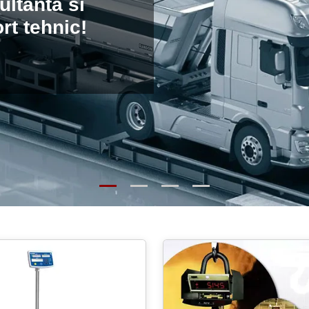
ansportat datorita unui
e permite asamblarea
apida.