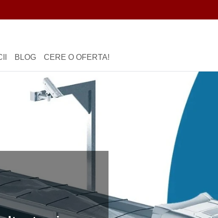
II
BLOG
CERE O OFERTA!
elocabil SPT
tru autovehicule,