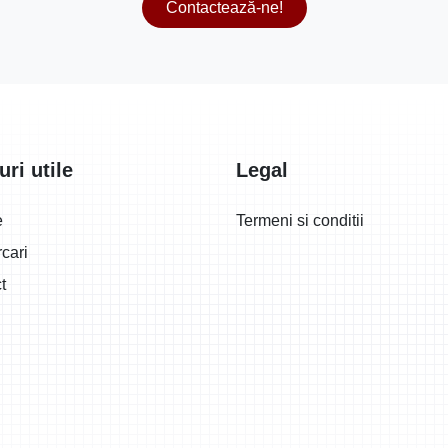
Contactează-ne!
uri utile
Legal
e
Termeni si conditii
cari
t