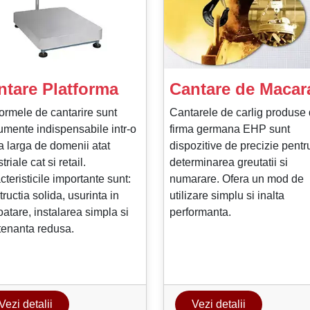
ntare Platforma
Cantare de Macar
formele de cantarire sunt
Cantarele de carlig produse
rumente indispensabile intr-o
firma germana EHP sunt
 larga de domenii atat
dispozitive de precizie pentr
triale cat si retail.
determinarea greutatii si
teristicile importante sunt:
numarare. Ofera un mod de
ructia solida, usurinta in
utilizare simplu si inalta
oatare, instalarea simpla si
performanta.
enanta redusa.
Vezi detalii
Vezi detalii