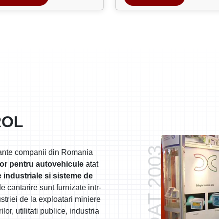
ROL
FONDAT 2003
tante companii din Romania
lor pentru autovehicule
atat
 industriale si sisteme de
e cantarire sunt furnizate intr-
triei de la exploatari miniere
or, utilitati publice, industria