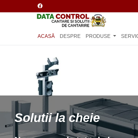
Facebook
Logo
ACASĂ
DESPRE
PRODUSE
SERVIC
Cantar auto r
Cantar portabil pen