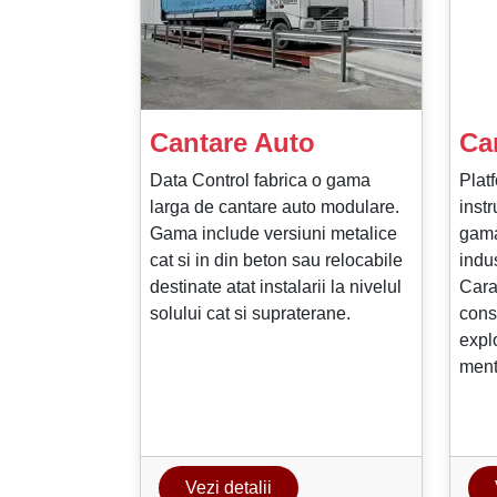
Cantare Auto
Ca
Data Control fabrica o gama
Plat
larga de cantare auto modulare.
inst
Gama include versiuni metalice
gama
cat si in din beton sau relocabile
indus
destinate atat instalarii la nivelul
Carac
solului cat si supraterane.
const
expl
ment
Vezi detalii