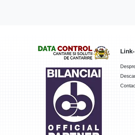
Logo
Link-
Despr
Descar
Contac