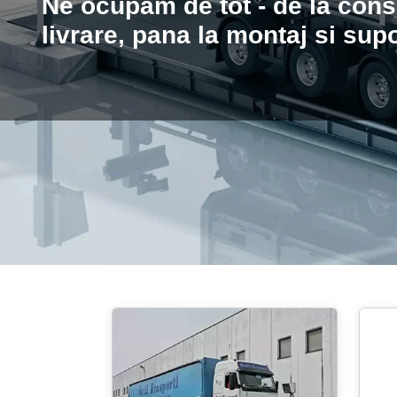
robust si usor de tr
sistem inovativ car
si dezasamblarea r