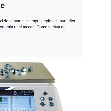
le
izia cantaririi in timpul deplasarii bunurilor
conomia unei afaceri. Gama variata de...