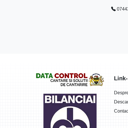
0744
Logo
Link-
Despr
Descar
Contac