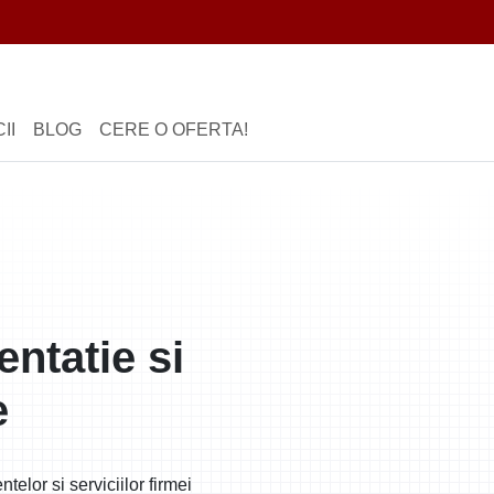
II
BLOG
CERE O OFERTA!
tatie si
e
elor si serviciilor firmei