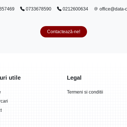
357469
0733678590
0212600634
office@data-c
Contactează-ne!
uri utile
Legal
e
Termeni si conditii
cari
t