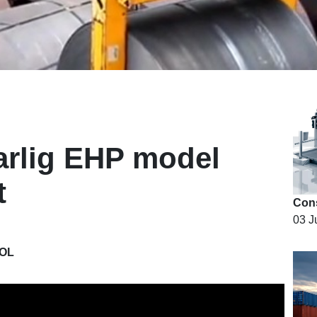
arlig EHP model
t
03 J
OL