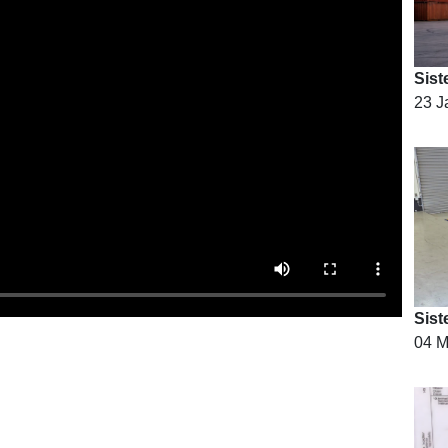
23 J
Sist
04 M