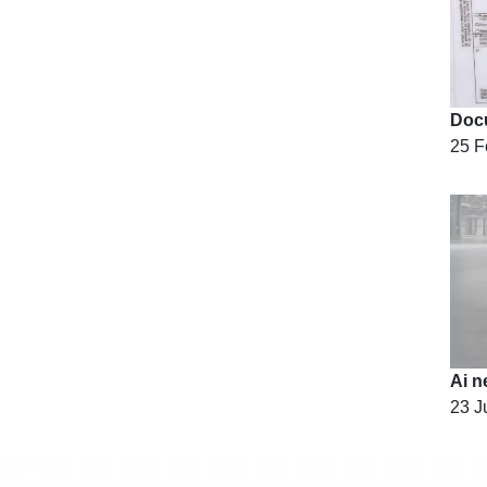
25 F
23 J