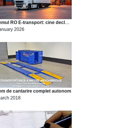
Sistemul RO E-transport: cine declara si ce trebuie sa stii daca lucrezi in transporturi
anuary 2026
em de cantarire complet autonom
arch 2018