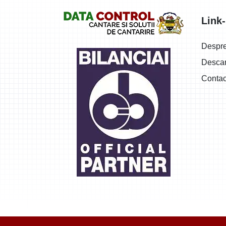
Logo
Link-
Despr
Descar
Contac