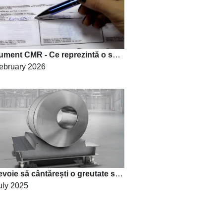
Document CMR - Ce reprezintă o scrisoare de transport internațional?
ebruary 2026
Ai nevoie să cântărești o greutate specifica in constructii?
uly 2025