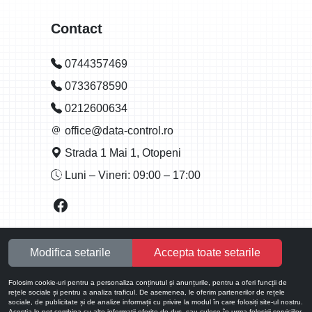
Contact
0744357469
0733678590
0212600634
office@data-control.ro
Strada 1 Mai 1, Otopeni
Luni – Vineri: 09:00 – 17:00
Modifica setarile
Accepta toate setarile
Folosim cookie-uri pentru a personaliza conținutul și anunțurile, pentru a oferi funcții de
rețele sociale și pentru a analiza traficul. De asemenea, le oferim partenerilor de rețele
sociale, de publicitate și de analize informații cu privire la modul în care folosiți site-ul nostru.
Aceștia le pot combina cu alte informații oferite de dvs. sau culese în urma folosirii serviciilor