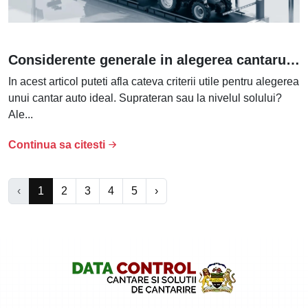
Considerente generale in alegerea cantarului auto
In acest articol puteti afla cateva criterii utile pentru alegerea
unui cantar auto ideal. Suprateran sau la nivelul solului?
Ale...
Continua sa citesti
‹
1
2
3
4
5
›
Logo