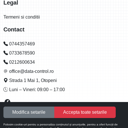
Legal
Termeni si conditii
Contact
0744357469
0733678590
0212600634
office@data-control.ro
Strada 1 Mai 1, Otopeni
Luni – Vineri: 09:00 – 17:00
Modifica setarile
Accepta toate setarile
Folosim cookie-uri pentru a personaliza conținutul și anunțurile, pentru a oferi funcții de